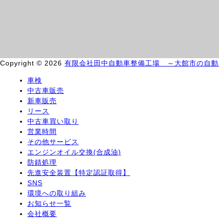
Copyright © 2026
有限会社田中自動車整備工場 ～大館市の自動
車検
中古車販売
新車販売
リース
中古車買い取り
営業時間
その他サービス
エンジンオイル交換(合成油)
防錆処理
先進安全装置【特定認証取得】
SNS
環境への取り組み
お知らせ一覧
会社概要