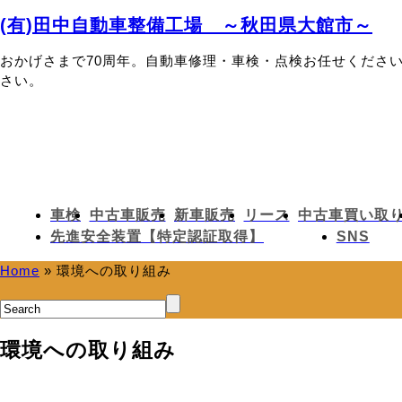
(有)田中自動車整備工場 ～秋田県大館市～
おかげさまで70周年。自動車修理・車検・点検お任せくださ
さい。
車検
中古車販売
新車販売
リース
中古車買い取
先進安全装置【特定認証取得】
SNS
Home
»
環境への取り組み
環境への取り組み